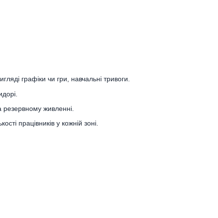
игляді графіки чи гри, навчальні тривоги.
идорі.
а резервному живленні.
сті працівників у кожній зоні.