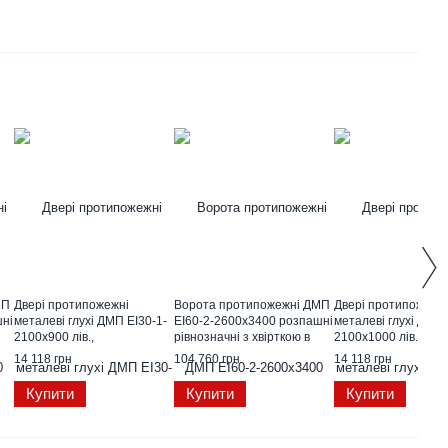
МП
Двері протипожежні
Ворота протипожежні ДМП
Двері протипожежн
шні
металеві глухі ДМП ЕІ30-1-
EI60-2-2600х3400 розпашні
металеві глухі ДМП 
2100х900 лів.,
рівнозначні з хвірткою в
2100х1000 лів.,
ЄвроСтандарт
роб. стулці ЄвроСтандарт
ЄвроСтандарт
14 118 грн
104 760 грн
14 118 грн
Купити
Купити
Купити