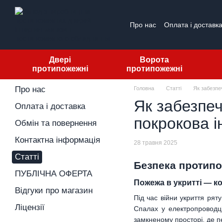
Перейти до основного контенту
Про нас
Оплата і доставк
ПУБЛІЧНА ОФЕРТА
Від
Двері
Ворота
протипожежні
протипожежні
Про нас
Головна
Статті
Як забезпе
Як забезпе
Оплата і доставка
покрокова і
Обмін та повернення
Контактна інформація
28 травня 2025
Статті
Безпека протипо
ПУБЛІЧНА ОФЕРТА
Пожежа в укритті — к
Відгуки про магазин
Під час війни укриття рят
Ліцензії
Спалах у електропроводці
замкненому просторі, де п