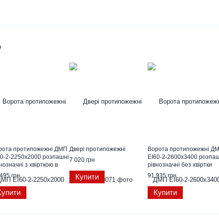
о
рота протипожежні ДМП
Двері протипожежні
Ворота протипожежні Д
60-2-2250х2000 розпашні
EI60-2-2600х3400 розпа
7 020 грн
нозначні з хвірткою в
рівнозначні без хвіртки
б. стулці ЄвроСтандарт
ЄвроСтандарт
495 грн
91 935 грн
Купити
Купити
Купити