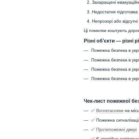
Захаращені евакуаційн
Недостатня підготовка 
Непрозорі або відсутн
Ці помилки коштують дорог
Різні об’єкти — різні 
Пожежна безпека в укрит
Пожежна безпека в укри
Пожежна безпека в укри
Пожежна безпека в укри
Чек-лист пожежної бе
✅
Вогнегасники
на місц
✅ Пожежна сигналізац
✅
Протипожежні двері
✅ Є аварійне освітлен