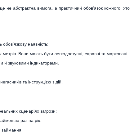
 не абстрактна вимога, а практичний обов’язок кожного, хто
обов’язкову наявність:
 метрів. Вони мають бути легкодоступні, справні та марковані.
ми й звуковими індикаторами.
гасників та інструкцією з дій.
еальних сценаріях загрози:
айменше раз на рік.
о займання.