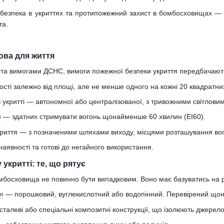
езпека в укриттях та протипожежний захист в бомбосховищах — це
та.
ова для життя
та вимогами ДСНС, вимоги пожежної безпеки укриття передбачають 
ості залежно від площі, але не менше одного на кожні 20 квадратних
в укритті — автономної або централізованої, з тривожними світлови
й
— здатних стримувати вогонь щонайменше 60 хвилин (EI60).
риття — з позначеними шляхами виходу, місцями розташування вогне
аявності та готові до негайного використання.
укритті: те, що рятує
мбосховища не повинно бути випадковим. Воно має базуватись на р
я
— порошковий, вуглекислотний або водопінний. Перевірений щон
талеві або спеціальні композитні конструкції, що ізолюють джерел