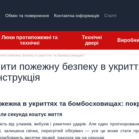
а
Обмін та повернення
Контактна інформація
Статті
гуки про магазин
Ліцензії
Люки протипожежні та
Технічні
Виробн
технічні
двері
чити пожежну безпеку в укриттях та бомбосховищах?
чити пожежну безпеку в укрит
нструкція
жежна в укриттях та бомбосховищах: покр
оли секунда коштує життя
ують від уламків, вибухів і ракетних ударів. Але один проігноров
, залишена свічка, перегрітий обігрівач — усе це може стати пр
еребувають десятки людей, рахунок іде на секунди.