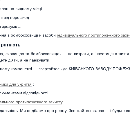
план на видному місці
ні від перешкод
й зрозуміла
ння в бомбосховищі й засоби
індивідуального протипожежного захи
і рятують
х, сховищах та бомбосховищах — не витрати, а інвестиція в життя. 
те діяти, а не панікувати.
жному компоненті — звертайтесь до КИЇВСЬКОГО ЗАВОДУ ПОЖЕЖ
ники для укриття
;
окументами відповідності
уального протипожежного захисту
.
дальність. Ми подбаємо про решту. Звертайтесь зараз — і будьте вп