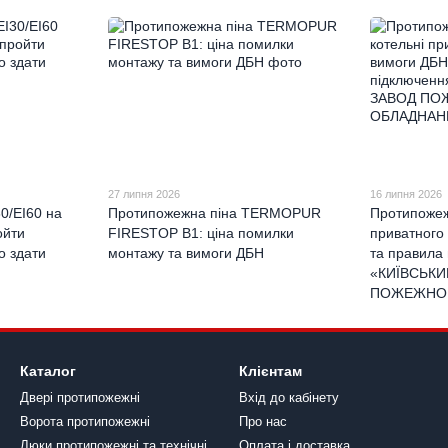
27 липня 2026
16 липня 2026
0/EI60 на
Протипожежна піна TERMOPUR
Протипожежн
ойти
FIRESTOP B1: ціна помилки
приватного
о здати
монтажу та вимоги ДБН
та правила 
«КИЇВСЬКИ
ПОЖЕЖНОГ
Каталог
Клієнтам
Двері протипожежні
Вхід до кабінету
Ворота протипожежні
Про нас
Люки протипожежні та технічні
Оплата і доставка