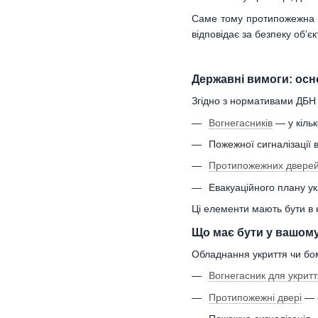
Саме тому протипожежна б
відповідає за безпеку об’єк
Державні вимоги: осн
Згідно з нормативами ДБН 
Вогнегасників
— у кільк
Пожежної сигналізації 
Протипожежних двере
Евакуаційного плану ук
Ці елементи мають бути в н
Що має бути у вашому 
Обладнання укриття чи бо
Вогнегасник для укритт
Протипожежні двері
— с