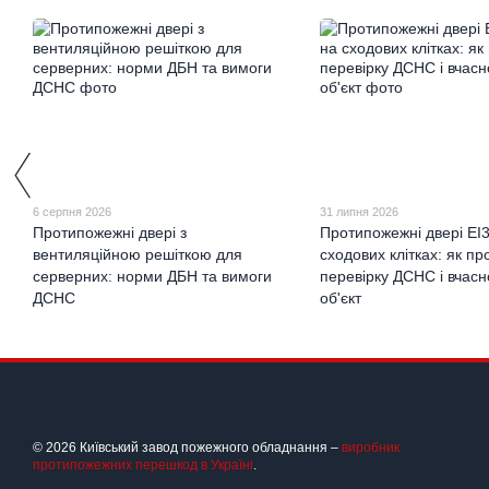
6 серпня 2026
31 липня 2026
Протипожежні двері з
Протипожежні двері EI3
вентиляційною решіткою для
сходових клітках: як пр
серверних: норми ДБН та вимоги
перевірку ДСНС і вчасн
ДСНС
об'єкт
© 2026 Київський завод пожежного обладнання –
виробник
протипожежних перешкод в Україні
.