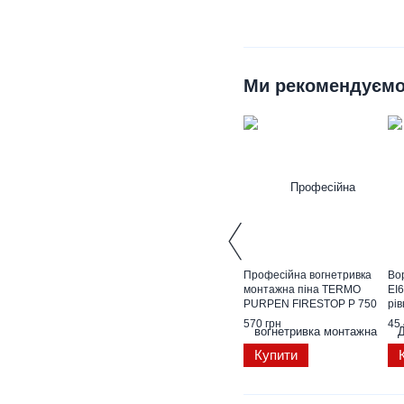
Ми рекомендуєм
Професійна вогнетривка
Во
монтажна піна TERMO
EI
PURPEN FIRESTOP P 750
рів
ml
ро
570 грн
45 
Купити