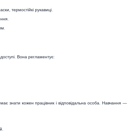
ски, термостійкі рукавиці.
ення.
им.
 доступі. Вона регламентує:
ї має знати кожен працівник і відповідальна особа. Навчання —
й.