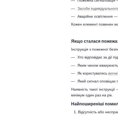
Пожежна сигналізація 
Засоби індивідуальног
Аварійне освітлення —
Кожен елемент повинен мат
Якщо сталася пожежа:
Інструкція з пожежної безп
Хто відповідає за дії пі
Яким чином евакуюютьс
Як користуватись
вогне
Який сигнал оповіщає 
Наявність такої інструкці
мінімум один раз на рік.
Найпоширеніші помил
Відсутність або неспр