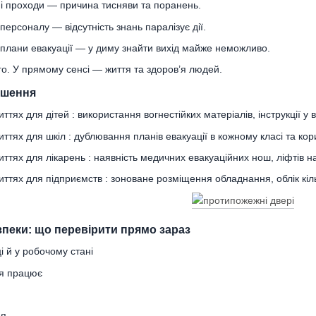
і проходи — причина тисняви та поранень.
персоналу — відсутність знань паралізує дії.
і плани евакуації — у диму знайти вихід майже неможливо.
о. У прямому сенсі — життя та здоров’я людей.
рішення
тях для дітей : використання вогнестійких матеріалів, інструкції у в
ттях для шкіл : дублювання планів евакуації в кожному класі та кор
ттях для лікарень : наявність медичних евакуаційних нош, ліфтів н
ттях для підприємств : зоноване розміщення обладнання, облік кілько
зпеки: що перевірити прямо зараз
і й у робочому стані
ія працює
ня