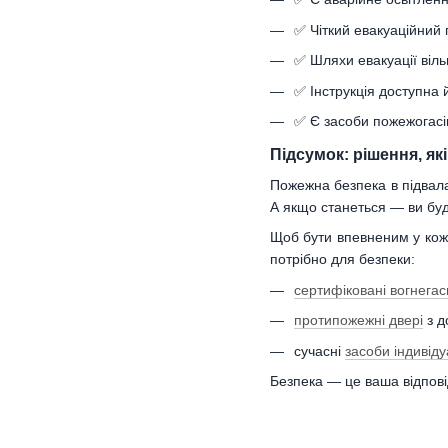
✅ Чіткий евакуаційний 
✅ Шляхи евакуації віль
✅ Інструкція доступна 
✅ Є засоби пожежогасі
Підсумок: рішення, як
Пожежна безпека в підвала
А якщо станеться — ви буде
Щоб бути впевненим у ко
потрібно для безпеки:
сертифіковані вогнегас
протипожежні двері
з д
сучасні
засоби індивід
Безпека — це ваша відпові