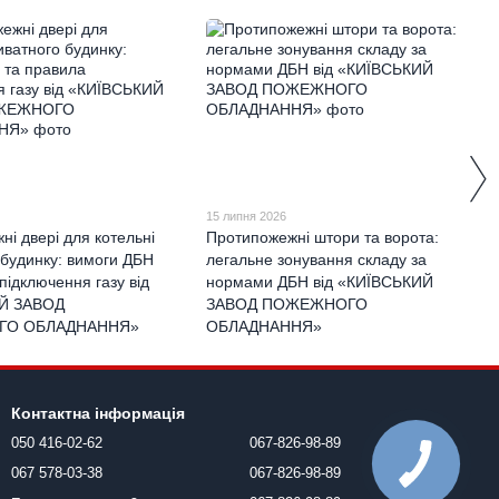
15 липня 2026
і двері для котельні
Протипожежні штори та ворота:
 будинку: вимоги ДБН
легальне зонування складу за
підключення газу від
нормами ДБН від «КИЇВСЬКИЙ
Й ЗАВОД
ЗАВОД ПОЖЕЖНОГО
О ОБЛАДНАННЯ»
ОБЛАДНАННЯ»
Контактна інформація
050 416-02-62
067-826-98-89
067 578-03-38
067-826-98-89