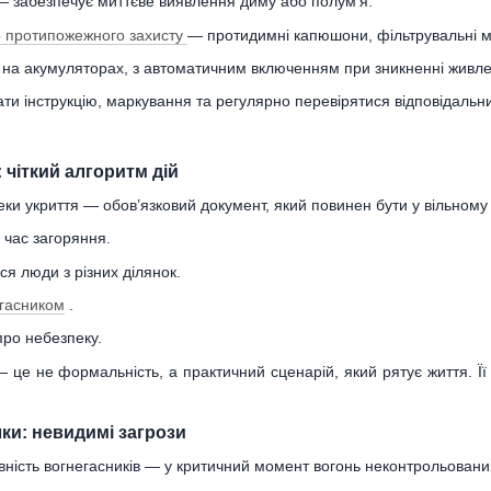
— забезпечує миттєве виявлення диму або полум’я.
о протипожежного захисту
— протидимні капюшони, фільтрувальні ма
 на акумуляторах, з автоматичним включенням при зникненні живл
и інструкцію, маркування та регулярно перевірятися відповідальн
 чіткий алгоритм дій
еки укриття — обов’язковий документ, який повинен бути у вільному
д час загоряння.
я люди з різних ділянок.
гасником
.
про небезпеку.
ї — це не формальність, а практичний сценарій, який рятує життя. Ї
ки: невидимі загрози
авність вогнегасників — у критичний момент вогонь неконтрольовани