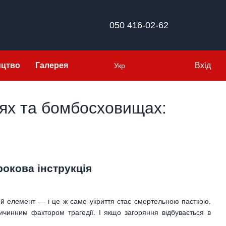
050 416-02-62
ицтво
Галерея
Вхід
Укр
тях та бомбосховищах:
окова інструкція
аний елемент — і це ж саме укриття стає смертельною пасткою.
ичинним фактором трагедії. І якщо загоряння відбувається в