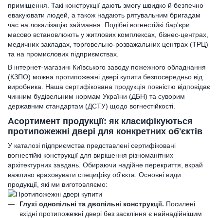
приміщення. Такі конструкції дають змогу швидко й безпечно
евакуювати людей, а також надають рятувальним бригадам
час на локалізацію займання. Подібні вогнестійкі бар'єри
масово встановлюють у житлових комплексах, бізнес-центрах,
медичних закладах, торговельно-розважальних центрах (ТРЦ)
та на промислових підприємствах.
В інтернет-магазині Київського заводу пожежного обладнання
(КЗПО) можна протипожежні двері купити безпосередньо від
виробника. Наша сертифікована продукція повністю відповідає
чинним будівельним нормам України (ДБН) та суворим
державним стандартам (ДСТУ) щодо вогнестійкості.
Асортимент продукції: як класифікуються
протипожежні двері для конкретних об'єктів
У каталозі підприємства представлені сертифіковані
вогнестійкі конструкції для вирішення різноманітних
архітектурних завдань. Обираючи надійне перекриття, вкрай
важливо враховувати специфіку об'єкта. Основні види
продукції, які ми виготовляємо:
Глухі однопільні та двопільні конструкції.
Посилені
вхідні протипожежні двері без заскління є найнадійнішим