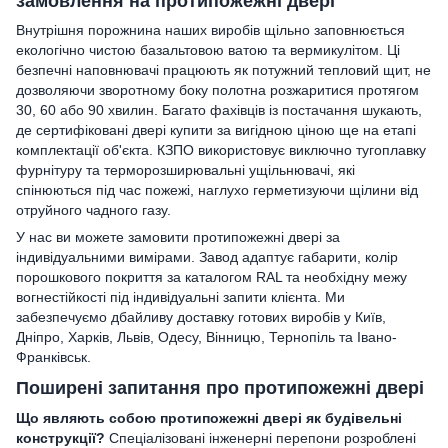
замовлення на протипожежні двері
Внутрішня порожнина наших виробів щільно заповнюється
екологічно чистою базальтовою ватою та вермикулітом. Ці
безпечні наповнювачі працюють як потужний тепловий щит, не
дозволяючи зворотному боку полотна розжаритися протягом
30, 60 або 90 хвилин. Багато фахівців із постачання шукають,
де сертифіковані двері купити за вигідною ціною ще на етапі
комплектації об'єкта. КЗПО використовує виключно тугоплавку
фурнітуру та терморозширювальні ущільнювачі, які
спінюються під час пожежі, наглухо герметизуючи щілини від
отруйного чадного газу.
У нас ви можете замовити протипожежні двері за
індивідуальними вимірами. Завод адаптує габарити, колір
порошкового покриття за каталогом RAL та необхідну межу
вогнестійкості під індивідуальні запити клієнта. Ми
забезпечуємо дбайливу доставку готових виробів у Київ,
Дніпро, Харків, Львів, Одесу, Вінницю, Тернопіль та Івано-
Франківськ.
Поширені запитання про протипожежні двері
Що являють собою протипожежні двері як будівельні
конструкції?
Спеціалізовані інженерні перепони розроблені