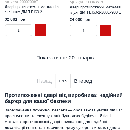
Артикул: 000020097
Артикул: 000043679
Двері протипожежні металеві з
Двері протипожежні металеві
склінням ДМП ЕІ60-2-
глухі ДМП ЕІ60-1-2000х900
2100x1200 прав.,
"антипаніка", ЄвроСтандарт
32 001 грн
24 000 грн
ЄвроСтандарт
Показати ще 20 товарів
Назад
Вперед
1
з 5
Протипожежні двері від виробника: надійний
бар'єр для вашої безпеки
Забезпечення пожежної безпеки — обов'язкова умова під час
проєктування та експлуатації будь-яких будівель. Якісні
металеві протипожежні двері призначені для надійної
локалізації вогню та токсичного диму суворо в межах одного