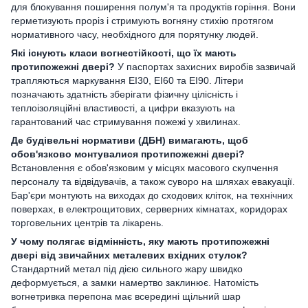
для блокування поширення полум'я та продуктів горіння. Вони
герметизують проріз і стримують вогняну стихію протягом
нормативного часу, необхідного для порятунку людей.
Які існують класи вогнестійкості, що їх мають
протипожежні двері?
У паспортах захисних виробів зазвичай
трапляються маркування EI30, EI60 та EI90. Літери
позначають здатність зберігати фізичну цілісність і
теплоізоляційні властивості, а цифри вказують на
гарантований час стримування пожежі у хвилинах.
Де будівельні нормативи (ДБН) вимагають, щоб
обов'язково монтувалися протипожежні двері?
Встановлення є обов'язковим у місцях масового скупчення
персоналу та відвідувачів, а також суворо на шляхах евакуації.
Бар'єри монтують на виходах до сходових кліток, на технічних
поверхах, в електрощитових, серверних кімнатах, коридорах
торговельних центрів та лікарень.
У чому полягає відмінність, яку мають протипожежні
двері від звичайних металевих вхідних стулок?
Стандартний метал під дією сильного жару швидко
деформується, а замки намертво заклинює. Натомість
вогнетривка перепона має всередині щільний шар