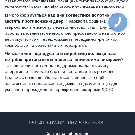
базальтового утеплювача, оснащена тугоплавкою фурнітурою
та термострічками, що відсікають проникнення чадного газу.
Із чого формується надійне вогнестійке полотно, яке
містять протипожежні двері?
Каркас та обшивка
зварюються з якісної вуглецевої листової сталі. Внутрішній
простір заповнюється негорючою пресованою мінватою або
вермикулітом, які перешкоджають переданню критичних
температур на безпечний бік перекриття.
Чи можливе індивідуальне виробництво, якщо вам
потрібні протипожежні двері за нетиповими вимірами?
Так, виробничі потужності підприємства дають змогу
оперативно випускати бар'єри нестандартних розмірів.
Водночас повністю зберігаються заявлені ізоляційні
властивості та надається вся дозвільна документація для
успішного проходження перевірок інспекторами ДСНС.
050 416-02-62
067 578-03-38
Контактна інформація