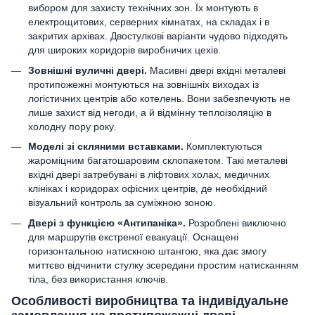
вибором для захисту технічних зон. Їх монтують в
електрощитових, серверних кімнатах, на складах і в
закритих архівах. Двостулкові варіанти чудово підходять
для широких коридорів виробничих цехів.
Зовнішні вуличні двері.
Масивні двері вхідні металеві
протипожежні монтуються на зовнішніх виходах із
логістичних центрів або котелень. Вони забезпечують не
лише захист від негоди, а й відмінну теплоізоляцію в
холодну пору року.
Моделі зі скляними вставками.
Комплектуються
жароміцним багатошаровим склопакетом. Такі металеві
вхідні двері затребувані в ліфтових холах, медичних
клініках і коридорах офісних центрів, де необхідний
візуальний контроль за суміжною зоною.
Двері з функцією «Антипаніка».
Розроблені виключно
для маршрутів екстреної евакуації. Оснащені
горизонтальною натискною штангою, яка дає змогу
миттєво відчинити стулку зсередини простим натисканням
тіла, без використання ключів.
Особливості виробництва та індивідуальне