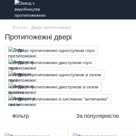
Каталог
Двері протипожежні
Протипожежні двері
Двері протипожежні одностулкові глухі
Двері протипожежні двостулкові глухі
Двері протипожежні одностулкові зі склом
Двері протипожежні двостулкові зі склом
Двері протипожежні із системою "антипаніка"
Фільтр
За популярністю