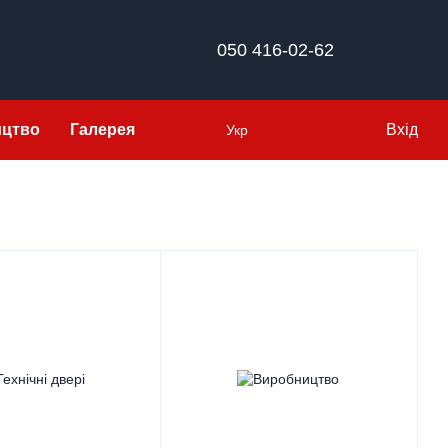
050 416-02-62
ицтво
Галерея
Вхід
Укр