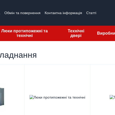
а
Обмін та повернення
Контактна інформація
Статті
гуки про магазин
Ліцензії
Люки протипожежні та
Технічні
Виробн
технічні
двері
бладнання