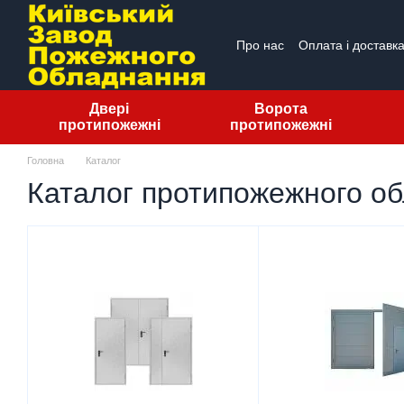
Перейти до основного контенту
Про нас
Оплата і доставк
ПУБЛІЧНА ОФЕРТА
Від
Двері
Ворота
протипожежні
протипожежні
Головна
Каталог
Каталог протипожежного о