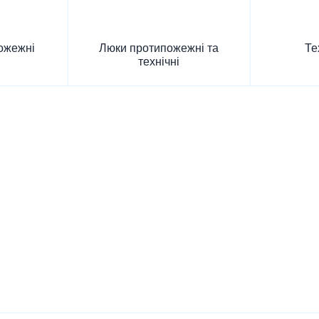
ожежні
Люки протипожежні та
Те
технічні