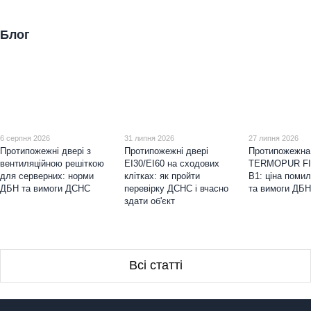
Блог
6 серпня 2026
31 липня 2026
27 липня 2026
Протипожежні двері з
Протипожежні двері
Протипожежна 
вентиляційною решіткою
EI30/EI60 на сходових
TERMOPUR F
для серверних: норми
клітках: як пройти
B1: ціна поми
ДБН та вимоги ДСНС
перевірку ДСНС і вчасно
та вимоги ДБ
здати об'єкт
Всі статті