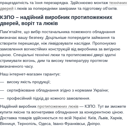
працездатність та їхня перезарядка. Здійснюємо монтаж
технічних
дверей
і люків за попередніми замірами та підготовку об'єктів.
КЗПО – надійний виробник протипожежних
дверей, воріт та люків
Пам'ятайте, що вибір постачальника пожежного обладнання
визначає вашу безпеку. Доцільніше попередити займання та
створити перешкоди, ніж ліквідовувати наслідки. Пропонуємо
замовлення вогнестійких конструкцій від виробника за вигідною
ціною. Спеціальні технічні люки та протипожежні двері здатні
стримувати вогонь, дим та високу температуру протягом
визначеного часу.
Наш інтернет-магазин гарантує:
високу якість продукції;
сертифіковане обладнання згідно з нормами України;
професійний підхід до кожного замовлення.
Надійний виробник
протипожежних люків
— КЗПО. Тут ви зможете
купити якісне та вогнетривке обладнання за конкурентною ціною.
Доставка товарів здійснюється по всій Україні: Київ, Львів, Харків,
Вінниця, Тернопіль, Одеса, Івано-Франківськ, Дніпро.