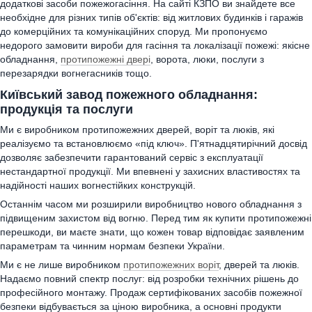
додаткові засоби пожежогасіння. На сайті КЗПО ви знайдете все
необхідне для різних типів об'єктів: від житлових будинків і гаражів
до комерційних та комунікаційних споруд. Ми пропонуємо
недорого замовити вироби для гасіння та локалізації пожежі: якісне
обладнання,
протипожежні двері
, ворота, люки, послуги з
перезарядки вогнегасників тощо.
Київський завод пожежного обладнання:
продукція та послуги
Ми є виробником протипожежних дверей, воріт та люків, які
реалізуємо та встановлюємо «під ключ». П'ятнадцятирічний досвід
дозволяє забезпечити гарантований сервіс з експлуатації
нестандартної продукції. Ми впевнені у захисних властивостях та
надійності наших вогнестійких конструкцій.
Останнім часом ми розширили виробництво нового обладнання з
підвищеним захистом від вогню. Перед тим як купити протипожежні
перешкоди, ви маєте знати, що кожен товар відповідає заявленим
параметрам та чинним нормам безпеки України.
Ми є не лише виробником
протипожежних воріт
, дверей та люків.
Надаємо повний спектр послуг: від розробки технічних рішень до
професійного монтажу. Продаж сертифікованих засобів пожежної
безпеки відбувається за ціною виробника, а основні продукти