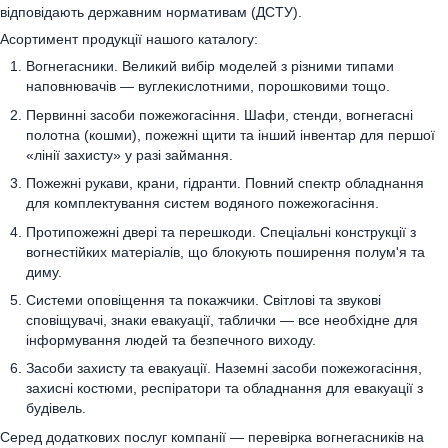
відповідають державним нормативам (ДСТУ).
Асортимент продукції нашого каталогу:
Вогнегасники. Великий вибір моделей з різними типами
наповнювачів — вуглекислотними, порошковими тощо.
Первинні засоби пожежогасіння. Шафи, стенди, вогнегасні
полотна (кошми), пожежні щити та інший інвентар для першої
«лінії захисту» у разі займання.
Пожежні рукави, крани, гідранти. Повний спектр обладнання
для комплектування систем водяного пожежогасіння.
Протипожежні двері та перешкоди. Спеціальні конструкції з
вогнестійких матеріалів, що блокують поширення полум'я та
диму.
Системи оповіщення та покажчики. Світлові та звукові
сповіщувачі, знаки евакуації, таблички — все необхідне для
інформування людей та безпечного виходу.
Засоби захисту та евакуації. Наземні засоби пожежогасіння,
захисні костюми, респіратори та обладнання для евакуації з
будівель.
Серед додаткових послуг компанії — перевірка вогнегасників на