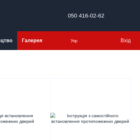
050 416-02-62
ицтво
Галерея
Вхід
Укр