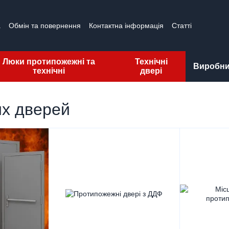
а
Обмін та повернення
Контактна інформація
Статті
гуки про магазин
Ліцензії
Люки протипожежні та
Технічні
Виробн
технічні
двері
х дверей