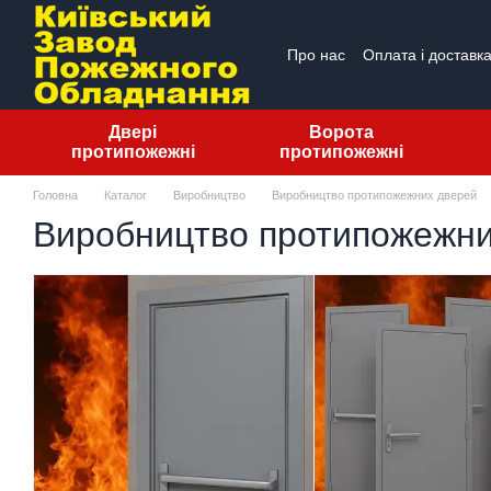
Перейти до основного контенту
Про нас
Оплата і доставк
ПУБЛІЧНА ОФЕРТА
Від
Двері
Ворота
протипожежні
протипожежні
Головна
Каталог
Виробництво
Виробництво протипожежних дверей
Виробництво протипожежни