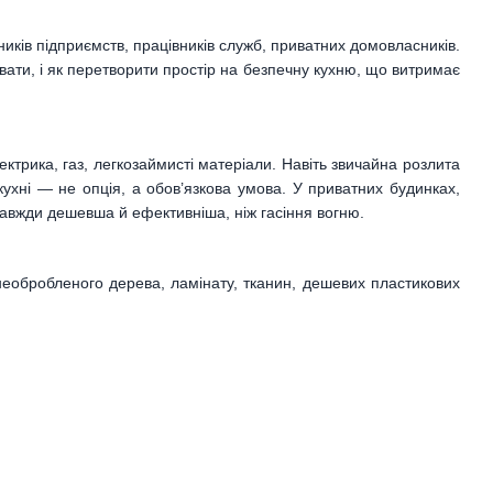
ників підприємств, працівників служб, приватних домовласників.
увати, і як перетворити простір на безпечну кухню, що витримає
ктрика, газ, легкозаймисті матеріали. Навіть звичайна розлита
ухні — не опція, а обов’язкова умова. У приватних будинках,
завжди дешевша й ефективніша, ніж гасіння вогню.
необробленого дерева, ламінату, тканин, дешевих пластикових