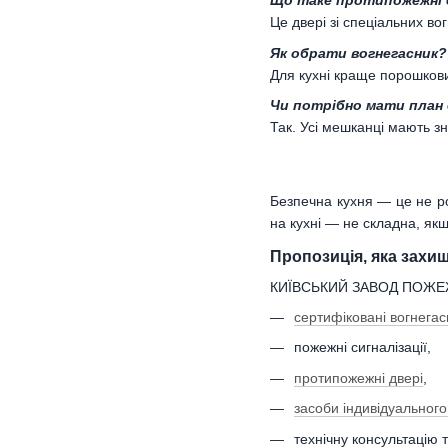
Що таке протипожежні д
Це двері зі спеціальних во
Як обрати вогнегасник?
Для кухні краще порошкови
Чи потрібно мати план 
Так. Усі мешканці мають зн
Безпечна кухня — це не роз
на кухні — не складна, як
Пропозиція, яка захи
КИЇВСЬКИЙ ЗАВОД ПОЖЕЖН
сертифіковані вогнегас
пожежні сигналізації,
протипожежні двері
,
засоби індивідуальног
технічну консультацію 