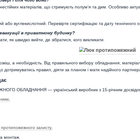
вері і для чого вони?
гнестійких матеріалів, що стримують полум’я та дим. Особливо актуа
й або вуглекислотний. Перевірте сертифікацію та дату технічного 
евакуації в приватному будинку?
ати, як швидко вийти, де зібратися, кого викликати.
кіш, а необхідність. Від правильного вибору обладнання, матеріалі
що дотримуватись правил, діяти за планом і мати надійного партнер
щає
ОГО ОБЛАДНАННЯ — український виробник з 15-річним досвідом
ники
,
о протипожежного захисту
,
та монтаж.