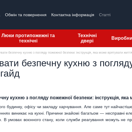
а
Обмін та повернення
Контактна інформація
Статті
гуки про магазин
Ліцензії
Люки протипожежні та
Технічні
Виробн
технічні
двері
вати безпечну кухню з погляду пожежної безпеки: інструкція, яка може врятувати житт
ати безпечну кухню з погляд
 гайд
чну кухню з погляду пожежної безпеки: інструкція, яка
го будинку, офісу чи закладу харчування. Але саме тут найчастіш
ннях виникає на кухні. Причини знайомі багатьом — несправні ел
. В умовах воєнного стану, коли служби реагування можуть не пр