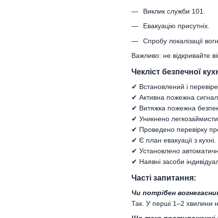
Виклик служби 101.
Евакуацію присутніх.
Спробу локалізації вог
Важливо: не відкривайте в
Чекліст безпечної кух
✔ Встановлений і перевіре
✔ Активна пожежна сигналі
✔ Витяжка пожежна безпе
✔ Уникнено легкозаймистих
✔ Проведено перевірку про
✔ Є план евакуації з кухні.
✔ Установлено автоматичн
✔ Наявні засоби індивідуа
Часті запитання:
Чи потрібен вогнегасник
Так. У перші 1–2 хвилини 