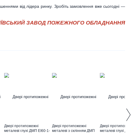
шеннями від лідера ринку. Зробіть замовлення вже сьогодні —
ИЇВСЬКИЙ ЗАВОД ПОЖЕЖНОГО ОБЛАДНАННЯ
Двері протипожежні
Двері протипожежні
Двері протипожежн
металеві глухі ДМП ЕІ60-1-
металеві з склінням ДМП
металеві глухі ДМП 