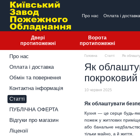
Перейти до основного контенту
Про нас
Оплата і доставк
ПУБЛІЧНА ОФЕРТА
Від
Двері
Ворота
протипожежні
протипожежні
Про нас
Головна
Статті
Як облашту
Як облаштув
Оплата і доставка
покроковий
Обмін та повернення
Контактна інформація
10 червня 2025
Статті
Як облаштувати безпе
ПУБЛІЧНА ОФЕРТА
Кухня — це серце будь-яко
Відгуки про магазин
пожеж у житлових приміще
або банальне недбальство
Ліцензії
тільки майно, а й життя.