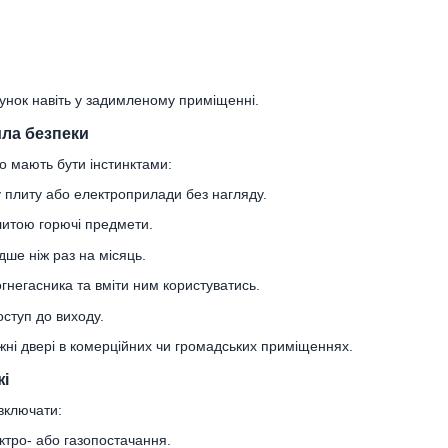
унок навіть у задимленому приміщенні.
ила безпеки
о мають бути інстинктами:
 плиту або електроприлади без нагляду.
плитою горючі предмети.
дше ніж раз на місяць.
гнегасника та вміти ним користуватись.
оступ до виходу.
ні двері в комерційних чи громадських приміщеннях.
жі
 включати:
тро- або газопостачання.