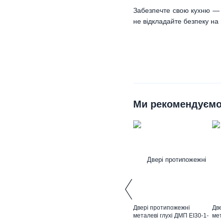
Забезпечте свою кухню — в
не відкладайте безпеку на 
Ми рекомендуєм
Двері протипожежні
Дв
металеві глухі ДМП ЕІ30-1-
ме