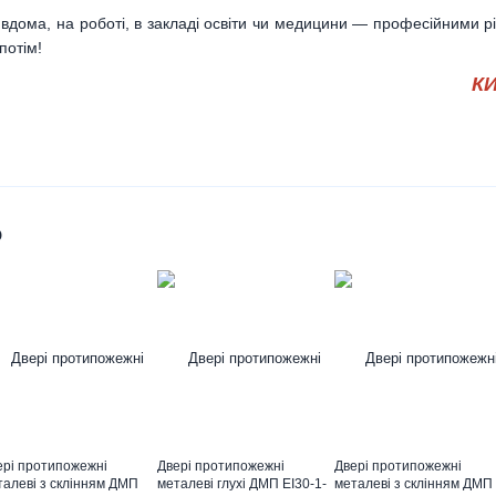
дома, на роботі, в закладі освіти чи медицини — професійними рі
потім!
К
о
ері протипожежні
Двері протипожежні
Двері протипожежні
талеві з склінням ДМП
металеві глухі ДМП ЕІ30-1-
металеві з склінням ДМП