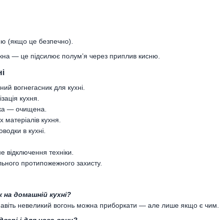
ню (якщо це безпечно).
ікна — це підсилює полум’я через приплив кисню.
ні
ний вогнегасник для кухні.
зація кухня.
ка — очищена.
 матеріалів кухня.
водки в кухні.
е відключення техніки.
льного протипожежного захисту.
 на домашній кухні?
навіть невеликий вогонь можна приборкати — але лише якщо є чим.