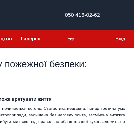
050 416-02-62
ицтво
Галерея
Вхід
Укр
я
у пожежної безпеки:
 може врятувати життя
е починається вогонь. Статистика нещадна: понад третина усіх
ектроприлади, залишена без нагляду плита, засмічена витяжка
ибути миттєво, від правильно облаштованої кухні залежить не