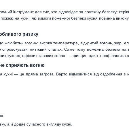
ичний інструмент для тих, хто відповідає за пожежну безпеку: керів
и пожежі на кухні, які вимоги пожежної безпеки кухня повинна викон
обливого ризику
що «любить» вогонь: висока температура, відкритий вогонь, жир, еле
же спровокувати миттєвий спалах. Саме тому пожежна безпека на к
яних кухнях, офісних кавових зонах — принцип один: профілактика 
і не сприяють вогню
а кухні — це пряма загроза. Варто відмовитися від оздоблення з 
ня.
у, а й додає сучасного вигляду кухні.