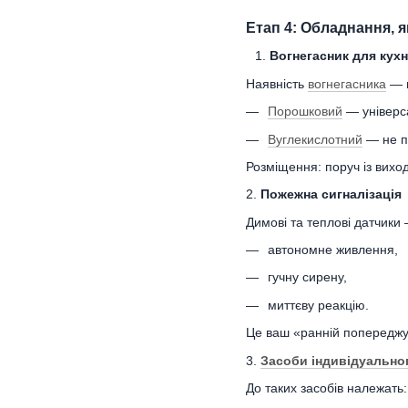
Етап 4: Обладнання, 
Вогнегасник для кухн
Наявність
вогнегасника
— к
Порошковий
— універса
Вуглекислотний
— не пс
Розміщення: поруч із виход
2.
Пожежна сигналізація
Димові та теплові датчики
автономне живлення,
гучну сирену,
миттєву реакцію.
Це ваш «ранній попереджу
3.
Засоби індивідуально
До таких засобів належать: