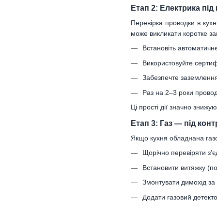
Етап 2: Електрика під
Перевірка проводки в кух
може викликати коротке за
Встановіть автоматичне
Використовуйте сертиф
Забезпечте заземлення
Раз на 2–3 роки провод
Ці прості дії значно знижу
Етап 3: Газ — під кон
Якщо кухня обладнана газо
Щорічно перевіряти з’є
Встановити витяжку (п
Змонтувати димохід за
Додати газовий детект