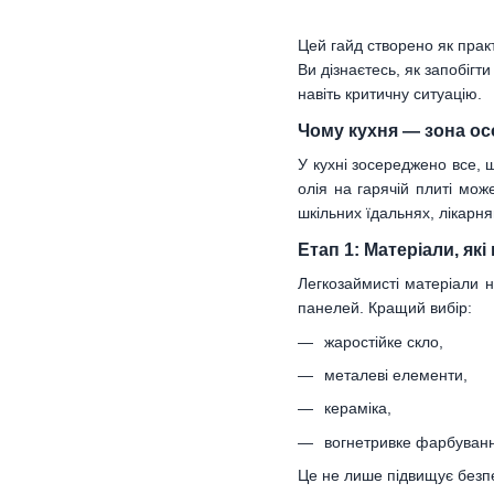
Цей гайд створено як практ
Ви дізнаєтесь, як запобігт
навіть критичну ситуацію.
Чому кухня — зона ос
У кухні зосереджено все, 
олія на гарячій плиті мо
шкільних їдальнях, лікарн
Етап 1: Матеріали, як
Легкозаймисті матеріали н
панелей. Кращий вибір:
жаростійке скло,
металеві елементи,
кераміка,
вогнетривке фарбуван
Це не лише підвищує безпек