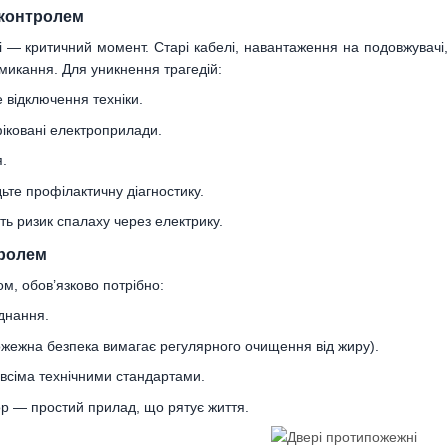
 контролем
ні — критичний момент. Старі кабелі, навантаження на подовжувач
микання. Для уникнення трагедій:
 відключення техніки.
іковані електроприлади.
.
ьте профілактичну діагностику.
ють ризик спалаху через електрику.
тролем
м, обов’язково потрібно:
днання.
ожежна безпека вимагає регулярного очищення від жиру).
 всіма технічними стандартами.
ор — простий прилад, що рятує життя.