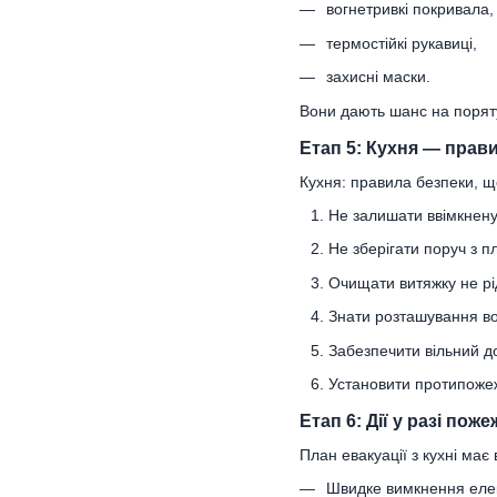
вогнетривкі покривала,
термостійкі рукавиці,
захисні маски.
Вони дають шанс на порят
Етап 5: Кухня — прав
Кухня: правила безпеки, щ
Не залишати ввімкнену
Не зберігати поруч з 
Очищати витяжку не рі
Знати розташування во
Забезпечити вільний д
Установити протипожеж
Етап 6: Дії у разі поже
План евакуації з кухні має
Швидке вимкнення елек