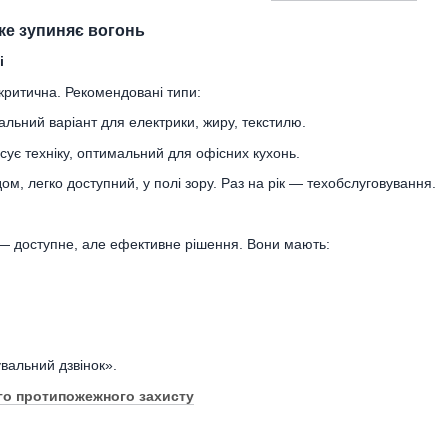
яке зупиняє вогонь
і
ритична. Рекомендовані типи:
льний варіант для електрики, жиру, текстилю.
ує техніку, оптимальний для офісних кухонь.
ом, легко доступний, у полі зору. Раз на рік — техобслуговування.
 — доступне, але ефективне рішення. Вони мають:
вальний дзвінок».
го протипожежного захисту