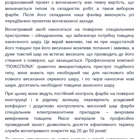
розрахований проект з вогнезахисту має певну вартість, що
визначається типом та складністю робіт, а також вибором
фарби. Після його складання наші фахівці виконують усі
передбачені проектом вогнезахисні заходи.
Вогнетривкий засіб наноситься на поверхню спеціальними
пристроями – обладнанням, що забезпечує потрібну товщину
нанесеного шару. Це вкрай важливо, так як при недостатній
його товщині при його висиханні можливе лопання і завивка, а
дуже товстий шар не встигає висихати, що призводить до його
стікання з поверхні, що захищається. Професіонали компанії
"ПОЖСПІЛКА" грамотно використовують пристрої подібного
типу, вони знають про необхідний час для часткового або
повного висихання окремого шару, і по черзі наносячи нові
шари, досягають необхідної товщини захисного шару.
При цьому вони ведуть постійний контроль фарби на поверхні
конструкції і в рідкому залишку, перевіряють усадковий
коефіцієнт і додатково контролюють висохлий шар фарби
спеціальним електромагнітним приладом – вихровим
вимірником товщини. Якісні матеріали та професійно
проведений захист дозволяють досягти ефективного терміну
служби вогнетривкого покриття від 20 до 50 років!