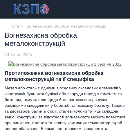
Статті
Вогнезахисна обробка металоконструкцій
Вогнезахисна обробка
металоконструкцій
14 квітня 2025
Протипожежна вогнезахисна обробка
металоконструкцій та її специфіка
Метал або сталь є одними з основних складових елементів у
конструкції будь-якої будівлі або споруди поряд з каменем та
бетоном, тому заходи щодо його вогнезахисту є дуже
важливими складовими у боротьбі за пожежну безпеку. Таврові
та двотаврові балки зі сталі, сталеві колони та інші складові
вашої конструкції за відсутності вогнезахисту можуть повестися
при виникненні пожеж та впливу критичних температур вкрай
непередбачувано. Відомо, що головним завданням та