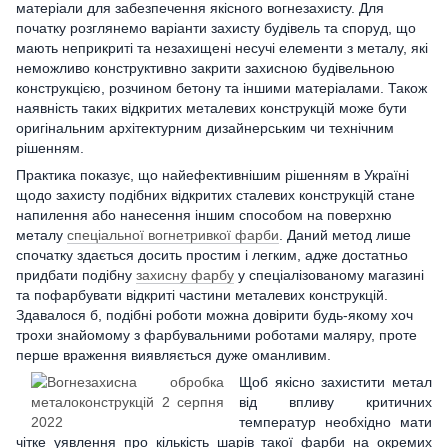
матеріали для забезпечення якісного вогнезахисту. Для
початку розглянемо варіанти захисту будівель та споруд, що
мають неприкриті та незахищені несучі елементи з металу, які
неможливо конструктивно закрити захисною будівельною
конструкцією, розчином бетону та іншими матеріалами. Також
наявність таких відкритих металевих конструкцій може бути
оригінальним архітектурним дизайнерським чи технічним
рішенням.
Практика показує, що найефективнішим рішенням в Україні
щодо захисту подібних відкритих сталевих конструкцій стане
напилення або нанесення іншим способом на поверхню
металу
спеціальної вогнетривкої фарби
. Даний метод лише
спочатку здається досить простим і легким, адже достатньо
придбати подібну
захисну фарбу
у спеціалізованому магазині
та пофарбувати відкриті частини металевих конструкцій.
Здавалося б, подібні роботи можна довірити будь-якому хоч
трохи знайомому з фарбувальними роботами маляру, проте
перше враження виявляється дуже оманливим.
Щоб якісно захистити метал
від впливу критичних
температур необхідно мати
чітке уявлення про кількість шарів такої фарби на окремих