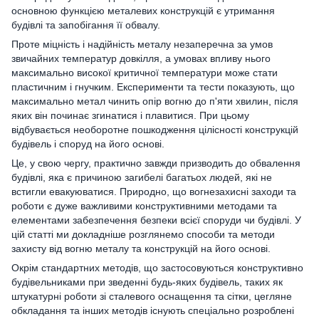
основною функцією металевих конструкцій є утримання
будівлі та запобігання її обвалу.
Проте міцність і надійність металу незаперечна за умов
звичайних температур довкілля, а умовах впливу нього
максимально високої критичної температури може стати
пластичним і гнучким. Експерименти та тести показують, що
максимально метал чинить опір вогню до п'яти хвилин, після
яких він починає згинатися і плавитися. При цьому
відбувається необоротне пошкодження цілісності конструкцій
будівель і споруд на його основі.
Це, у свою чергу, практично завжди призводить до обвалення
будівлі, яка є причиною загибелі багатьох людей, які не
встигли евакуюватися. Природно, що вогнезахисні заходи та
роботи є дуже важливими конструктивними методами та
елементами забезпечення безпеки всієї споруди чи будівлі. У
цій статті ми докладніше розглянемо способи та методи
захисту від вогню металу та конструкцій на його основі.
Окрім стандартних методів, що застосовуються конструктивно
будівельниками при зведенні будь-яких будівель, таких як
штукатурні роботи зі сталевого оснащення та сітки, цегляне
обкладання та інших методів існують спеціально розроблені