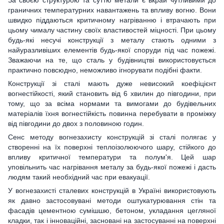
За своєю структурою та суттю метали є вкрай чутливими до
граничних температурних навантажень та впливу вогню. Вони
швидко піддаються критичному нагріванню і втрачають при
цьому чималу частину своїх властивостей міцності. При цьому
будь-які несучі конструкції з металу стають одними з
найуразливіших елементів будь-якої споруди під час пожежі.
Зважаючи на те, що сталь у будівництві використовується
практично повсюдно, неможливо ігнорувати подібні факти.
Конструкції зі сталі мають дуже невисокий коефіцієнт
вогнестійкості, який становить від 6 хвилин до півгодини, при
тому, що за всіма нормами та вимогами до будівельних
матеріалів їхня вогнестійкість повинна перебувати в проміжку
від півгодини до двох з половиною годин.
Сенс методу вогнезахисту конструкцій зі сталі полягає у
створенні на їх поверхні теплоізолюючого шару, стійкого до
впливу критичної температури та полум'я. Цей шар
уповільнить час нагрівання металу за будь-якої пожежі і дасть
людям такий необхідний час при евакуації.
У вогнезахисті сталевих конструкцій в Україні використовують
як давно застосовувані методи оштукатурювання стін та
фасадів цементною сумішшю, бетоном, укладання цегляної
кладки, так і інноваційні, засновані на застосуванні на поверхні