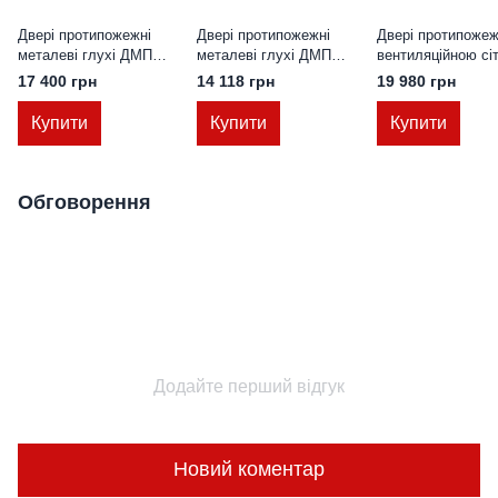
Двері протипожежні
Двері протипожежні
Двері протипожеж
металеві глухі ДМП
металеві глухі ДМП
вентиляційною сі
ЕІ60-1-2100х900 лів.,
ЕІ30-1-2100х1000 прав.,
ДМП ЕІ60-1-2100х
17 400 грн
14 118 грн
19 980 грн
ЄвроСтандарт
ЄвроСтандарт
ЄвроСтандарт
Купити
Купити
Купити
Обговорення
Додайте перший відгук
Новий коментар