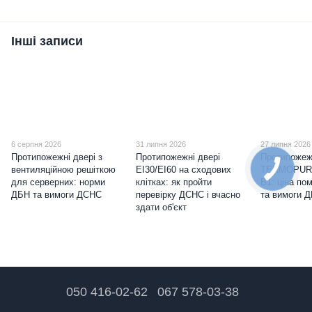
Інші записи
6 серпня 2026
31 липня 2026
27 липня 2026
Протипожежні двері з
Протипожежні двері
Протипожеж
вентиляційною решіткою
EI30/EI60 на сходових
TERMOPUR
для серверних: норми
клітках: як пройти
B1: ціна по
ДБН та вимоги ДСНС
перевірку ДСНС і вчасно
та вимоги 
здати об'єкт
050 416-02-62
067 578-03-38