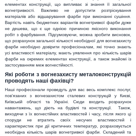
елементах конструкції, що випливає зі знання її загальної
вогнетривкості. Важливо не допустити розтріскування
матеріалів або відшарування фарби при виконанні сушіння.
Вартість навіть бюджетних варіантів вогнетривкої фарби дуже
не дешева, що є ще однією причиною якісного виконання
робіт з фарбування. Підсумовуючи, можна зробити висновок,
що розрахунок загальної кількості необхідної для вогнезахисту
фарби необхідно довірити професіоналам, які точно знають
усі властивості матеріалу, мають уявлення про кількість шарів
фарби на окремих елементах конструкції, а також знайомі із
застосуванням меж вогнестійкості.
Які роботи з вогнезахисту металоконструкцій
проводять наші фахівці?
Наші професіонали проведуть для вас весь комплекс послуг,
пов'язаних з вогнезахистом сталевих конструкцій у Києві,
Київській області та Україні. Сюди входить розрахунок
навантажень, що діють на будівлі та конструкції. Також,
виходячи з їх вогнестійких властивостей і часу, після якого ці
споруди не втратить своїх несучих властивостей і
характеристик при дії критичних температур, розраховується
необхідна кількість шарів вогнетривкої фарби. Складений та