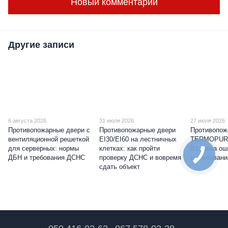
Новый комментарий
Другие записи
6 августа 2026
31 июля 2026
27 июля 2026
Противопожарные двери с
Противопожарные двери
Противопож
вентиляционной решеткой
EI30/EI60 на лестничных
TERMOPUR
для серверных: нормы
клетках: как пройти
B1: цена о
ДБН и требования ДСНС
проверку ДСНС и вовремя
и требован
сдать объект