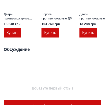
Двери
Ворота
Двери
противопожарные
противопожарные ДМП
противопожарные
металлические глухие
EI60-2-2600х3400
металлические г
13 248 грн
104 760 грн
13 248 грн
ДМП ЕІ60-1-2100х1000
распашные с калиткой
ДМП ЕІ60-1-2100
лев., (самодоводящая
в раб. створке
прав., (самодово
Купить
Купить
Купить
петля)
ЕвроСтандарт
петля)
Обсуждение
Добавьте первый отзыв