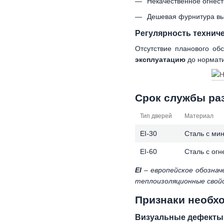
Некачественное огнест
Дешевая фурнитура вых
Регулярность технич
Отсутствие планового об
эксплуатацию
до нормати
Срок службы ра
Тип дверей
Материал
EI-30
Сталь с ми
EI-60
Сталь с ог
EI
– европейское обознач
теплоизоляционные свой
Признаки необх
Визуальные дефекты