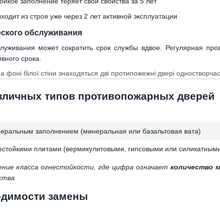
ойкое заполнение теряет свои свойства за 5 лет
одит из строя уже через 2 лет активной эксплуатации
еского обслуживания
служивания может сократить срок службы вдвое. Регулярная пр
вного срока.
зличных типов противопожарных дверей
неральным заполнением (минеральная или базальтовая вата)
нестойкими плитами (вермикулитовыми, гипсовыми или силикатным
ение класса огнестойкости, где цифра означает
количество 
ства
одимости замены