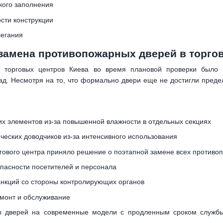
кого заполнения
сти конструкции
легания
 замена противопожарных дверей в торго
 торговых центров Киева во время плановой проверки было в
ад. Несмотря на то, что формально двери еще не достигли преде
х элементов из-за повышенной влажности в отдельных секциях
еских доводчиков из-за интенсивного использования
ргового центра приняло решение о поэтапной замене всех противоп
пасности посетителей и персонала
нкций со стороны контролирующих органов
емонт и обслуживание
ы дверей на современные модели с продленным сроком службы 