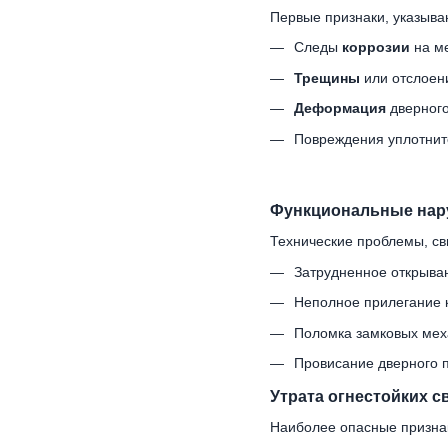
Первые признаки, указыв
Следы
коррозии
на ме
Трещины
или отслоен
Деформация
дверного
Повреждения уплотни
Функциональные нар
Технические проблемы, св
Затрудненное открыва
Неполное прилегание 
Поломка замковых мех
Провисание дверного 
Утрата огнестойких с
Наиболее опасные призна