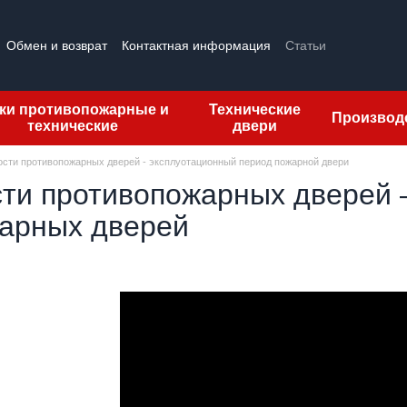
Обмен и возврат
Контактная информация
Статьи
тзывы о магазине
Лицензии
ки противопожарные и
Технические
Производ
технические
двери
ости противопожарных дверей - эксплуотационный период пожарной двери
сти противопожарных дверей 
арных дверей