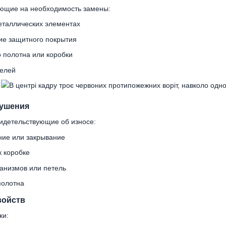
ающие на необходимость замены:
таллических элементах
ие защитного покрытия
 полотна или коробки
телей
ушения
идетельствующие об износе:
ние или закрывание
к коробке
анизмов или петель
полотна
войств
ки: