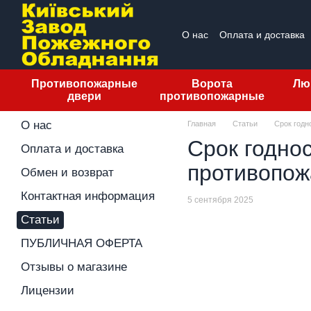
Перейти к основному контенту
О нас
Оплата и доставка
ПУБЛИЧНАЯ ОФЕРТА
О
Противопожарные
Ворота
Лю
двери
противопожарные
О нас
Главная
Статьи
Срок годн
Срок годно
Оплата и доставка
противопож
Обмен и возврат
Контактная информация
5 сентября 2025
Статьи
ПУБЛИЧНАЯ ОФЕРТА
Отзывы о магазине
Лицензии