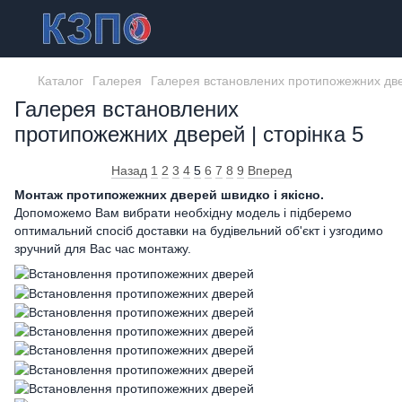
Каталог
Галерея
Галерея встановлених протипожежних двер
Галерея встановлених
протипожежних дверей | сторінка 5
Назад
1
2
3
4
5
6
7
8
9
Вперед
Монтаж протипожежних дверей швидко і якісно.
Допоможемо Вам вибрати необхідну модель і підберемо
оптимальний спосіб доставки на будівельний об'єкт і узгодимо
зручний для Вас час монтажу.