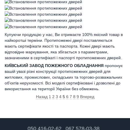
Купуючи продукцію у нас, Ви отримаєте 100% якісний товар в
найкоротші терміни. Протипожежні двері поставляються
мають сертифікати якості та паспорта. Кожні двері мають
відповідне маркування, яка збігається з параметрами,
зазначеними в сертифікаті і паспорті протипожежних дверей.
КИЇВСЬКИЙ ЗАВОД ПОЖЕЖНОГО ОБЛАДНАННЯ
пропонує
вашій увазі різні конструкції протипожежних дверей для
житлових, промислових, складських та торгово-розважальних
об'єктів нерухомості. Всі моделі сертифіковані і дозволені до
використання на території України без обмежень.
Назад
1
2
3
4
5
6
7
8
9
Вперед
050 416-02-62
067 578-03-38