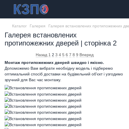
Каталог
Галерея
Галерея встановлених протипожежних двер
Галерея встановлених
протипожежних дверей | сторінка 2
Назад
1
2
3
4
5
6
7
8
9
Вперед
Монтаж протипожежних дверей швидко і якісно.
Допоможемо Вам вибрати необхідну модель і підберемо
оптимальний спосіб доставки на будівельний об'єкт і узгодимо
зручний для Вас час монтажу.