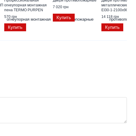
Профессиональная
Двери противопожарные
Двери противопож
МП
огнеупорная монтажная
металлические глу
7 020 грн
пена TERMO PURPEN
ЕІ30-1-2100х900 лев
FIRESTOP P 750 ml
ЕвроСтандарт
570 грн
14 118 грн
Купить
Купить
Купить