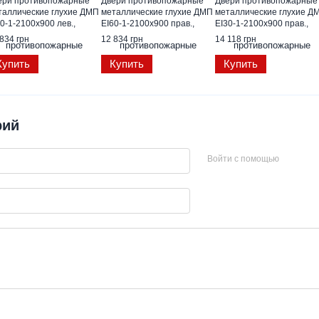
ери противопожарные
Двери противопожарные
Двери противопожарные
таллические глухие ДМП
металлические глухие ДМП
металлические глухие Д
0-1-2100х900 лев.,
ЕІ60-1-2100х900 прав.,
ЕІ30-1-2100х900 прав.,
амодоводящая петля)
(самодоводящая петля)
ЕвроСтандарт
834 грн
12 834 грн
14 118 грн
Купить
Купить
Купить
рий
Войти с помощью