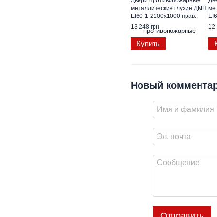
Двери противопожарные
Дв
металлические глухие ДМП
ме
ЕІ60-1-2100х1000 прав.,
ЕІ6
(самодоводящая петля)
(с
13 248 грн
12 
Купить
Новый коммента
Отправить