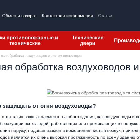
Обмен и возврат
Контактная информация
Статьи
тзывы о магазине
Лицензии
ки противопожарные и
Технические
Производ
технические
двери
ная обработка воздуховодов и систем вентиляции
ая обработка воздуховодов и
 защищать от огня воздуховоды?
 огня таких важных элементов любого здания, как воздуховоды и 
 эвакуации всех людей, работающих или проживающих в сооруже
рения наружу, подавая взамен в помещения чистый воздух, пригод
одов является их очень высокая протяженность по всему зданию от