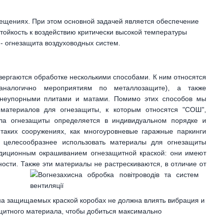
омещениях. При этом основной задачей является обеспечение
стойкость к воздействию критически высокой температуры
 - огнезащита воздуховодных систем.
ергаются обработке несколькими способами. К ним относятся
налогично мероприятиям по металлозащите), а также
гнеупорными плитами и матами. Помимо этих способов мы
материалов для огнезащиты, к которым относятся "СОШ",
ала огнезащиты определяется в индивидуальном порядке и
 таких сооружениях, как многоуровневые гаражные паркинги
м целесообразнее использовать материалы для огнезащиты
адиционным окрашиванием огнезащитной краской: они имеют
ости. Также эти материалы не растрескиваются, в отличие от
а защищаемых краской коробах не должна влиять вибрация и
ащитного материала, чтобы добиться максимально