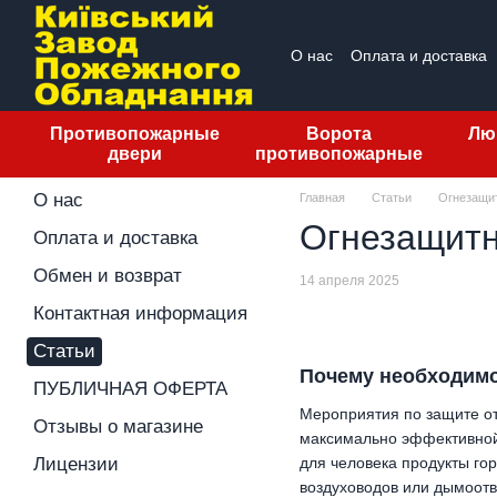
Перейти к основному контенту
О нас
Оплата и доставка
ПУБЛИЧНАЯ ОФЕРТА
О
Противопожарные
Ворота
Лю
двери
противопожарные
О нас
Главная
Статьи
Огнезащит
Огнезащитн
Оплата и доставка
Обмен и возврат
14 апреля 2025
Контактная информация
Статьи
Почему необходимо
ПУБЛИЧНАЯ ОФЕРТА
Мероприятия по защите от
Отзывы о магазине
максимально эффективной
для человека продукты го
Лицензии
воздуховодов или дымоотв