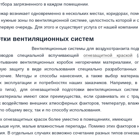
 отбора загрязненного в каждом помещении.
пожар возникает одновременно в нескольких местах, коридорах, п
в нужные зоны по вентиляционной системе, целостность которой и 
первую очередь. Для этого и существует услуга от нашей компании
тки вентиляционных систем
Вентиляционные системы для воздухотранзита подв
ховодов специальной вспучивающей
огнезащитной краской
(а
ртывание вентиляционных коробок негорючими материалами, о
ную защиту в виде использования специально разработанных 
 прочие. Методы и способы нанесения, а также выбор матери
х эксплуатации и потребностях наших заказчиков. Например, в
го типа), для огнезащитной подготовки вентиляционных систе
 материалы имеют свои преимущества, если сравнивать их с тр
к воздействию внешних атмосферных факторов, температур, влажн
 по общему весу, так и по способу использования.
 огнезащитных красок более уместно в помещениях, имеющих
выше нуля, малые влажностные перепады. Помимо этих факторов н
ия. В отдельных случаях возможно сочетание разных типов огнез