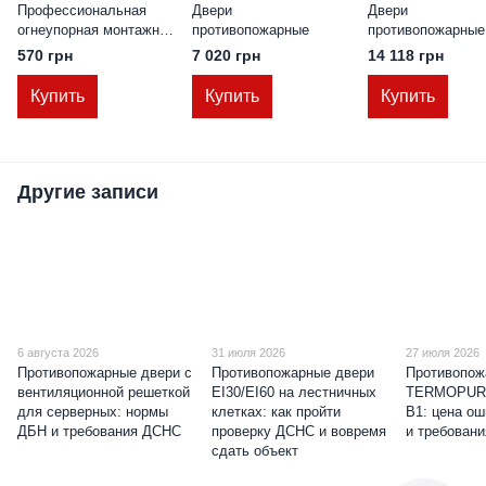
Профессиональная
Двери
Двери
огнеупорная монтажная
противопожарные
противопожарные
пена TERMO PURPEN
металлические г
570 грн
7 020 грн
14 118 грн
FIRESTOP P 750 ml
ДМП ЕІ30-1-2100
лев., ЕвроСтанда
Купить
Купить
Купить
Другие записи
6 августа 2026
31 июля 2026
27 июля 2026
Противопожарные двери с
Противопожарные двери
Противопож
вентиляционной решеткой
EI30/EI60 на лестничных
TERMOPUR
для серверных: нормы
клетках: как пройти
B1: цена о
ДБН и требования ДСНС
проверку ДСНС и вовремя
и требован
сдать объект