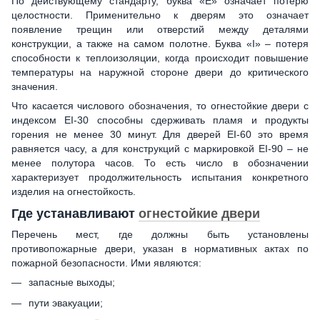
По действующему стандарту, буква «E» означает потерю
целостности. Применительно к дверям это означает
появление трещин или отверстий между деталями
конструкции, а также на самом полотне. Буква «I» – потеря
способности к теплоизоляции, когда происходит повышение
температуры на наружной стороне двери до критического
значения.
Что касается числового обозначения, то огнестойкие двери с
индексом EI-30 способны сдерживать пламя и продукты
горения не менее 30 минут. Для дверей EI-60 это время
равняется часу, а для конструкций с маркировкой EI-90 – не
менее полутора часов. То есть число в обозначении
характеризует продолжительность испытания конкретного
изделия на огнестойкость.
Где устанавливают
огнестойкие двери
Перечень мест, где должны быть установлены
противопожарные двери, указан в нормативных актах по
пожарной безопасности. Ими являются:
запасные выходы;
пути эвакуации;