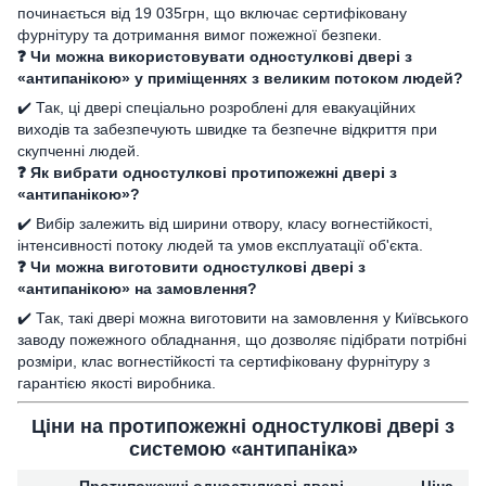
починається від 19 035грн, що включає сертифіковану
фурнітуру та дотримання вимог пожежної безпеки.
❓ Чи можна використовувати одностулкові двері з
«антипанікою» у приміщеннях з великим потоком людей?
✔️ Так, ці двері спеціально розроблені для евакуаційних
виходів та забезпечують швидке та безпечне відкриття при
скупченні людей.
❓ Як вибрати одностулкові протипожежні двері з
«антипанікою»?
✔️ Вибір залежить від ширини отвору, класу вогнестійкості,
інтенсивності потоку людей та умов експлуатації об'єкта.
❓ Чи можна виготовити одностулкові двері з
«антипанікою» на замовлення?
✔️ Так, такі двері можна виготовити на замовлення у Київського
заводу пожежного обладнання, що дозволяє підібрати потрібні
розміри, клас вогнестійкості та сертифіковану фурнітуру з
гарантією якості виробника.
Ціни на протипожежні одностулкові двері з
системою «антипаніка»