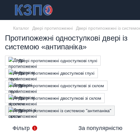
Каталог
Двері протипожежні
Двері протипожежні із системо
Протипожежні одностулкові двері із
системою «антипаніка»
Двері протипожежні одностулкові глухі
Двері протипожежні двостулкові глухі
Двері протипожежні одностулкові зі склом
Двері протипожежні двостулкові зі склом
Двері протипожежні із системою "антипаніка"
Фільтр
За популярністю
1