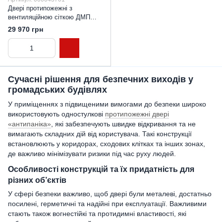
Двері протипожежні з
вентиляційною сіткою ДМП
ЕІ60-1-2000х1100 "антипаніка",
29 970 грн
ЄвроСтандарт
Сучасні рішення для безпечних виходів у
громадських будівлях
У приміщеннях з підвищеними вимогами до безпеки широко
використовують одностулкові
протипожежні двері
«антипаніка»
, які забезпечують швидке відкривання та не
вимагають складних дій від користувача. Такі конструкції
встановлюють у коридорах, сходових клітках та інших зонах,
де важливо мінімізувати ризики під час руху людей.
Особливості конструкцій та їх придатність для
різних об’єктів
У сфері безпеки важливо, щоб двері були металеві, достатньо
посилені, герметичні та надійні при експлуатації. Важливими
стають також вогнестійкі та протидимні властивості, які