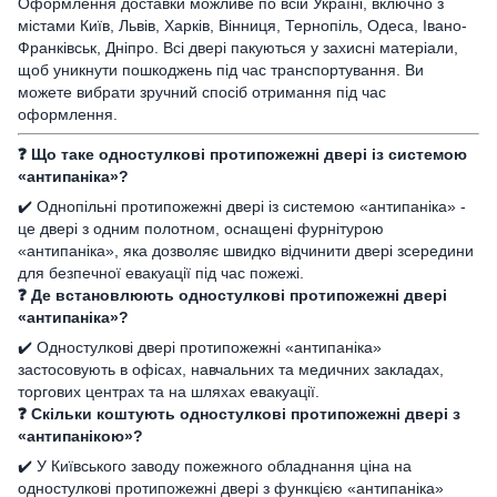
Оформлення доставки можливе по всій Україні, включно з
містами Київ, Львів, Харків, Вінниця, Тернопіль, Одеса, Івано-
Франківськ, Дніпро. Всі двері пакуються у захисні матеріали,
щоб уникнути пошкоджень під час транспортування. Ви
можете вибрати зручний спосіб отримання під час
оформлення.
❓ Що таке одностулкові протипожежні двері із системою
«антипаніка»?
✔️ Однопільні протипожежні двері із системою «антипаніка» -
це двері з одним полотном, оснащені фурнітурою
«антипаніка», яка дозволяє швидко відчинити двері зсередини
для безпечної евакуації під час пожежі.
❓ Де встановлюють одностулкові протипожежні двері
«антипаніка»?
✔️ Одностулкові двері протипожежні «антипаніка»
застосовують в офісах, навчальних та медичних закладах,
торгових центрах та на шляхах евакуації.
❓ Скільки коштують одностулкові протипожежні двері з
«антипанікою»?
✔️ У Київського заводу пожежного обладнання ціна на
одностулкові протипожежні двері з функцією «антипаніка»