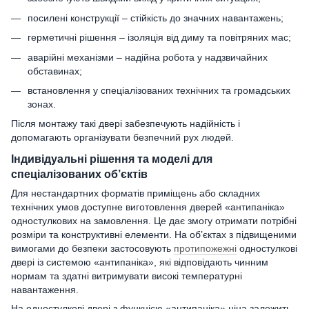
посилені конструкції – стійкість до значних навантажень;
герметичні рішення – ізоляція від диму та повітряних мас;
аварійні механізми – надійна робота у надзвичайних
обставинах;
встановлення у спеціалізованих технічних та громадських
зонах.
Після монтажу такі двері забезпечують надійність і
допомагають організувати безпечний рух людей.
Індивідуальні рішення та моделі для
спеціалізованих об’єктів
Для нестандартних форматів приміщень або складних
технічних умов доступне виготовлення дверей «антипаніка»
одностулкових на замовлення. Це дає змогу отримати потрібні
розміри та конструктивні елементи. На об’єктах з підвищеними
вимогами до безпеки застосовують
протипожежні
одностулкові
двері із системою «антипаніка», які відповідають чинним
нормам та здатні витримувати високі температурні
навантаження.
На одностулкові двері з функцією «антипаніка» ціна залежить