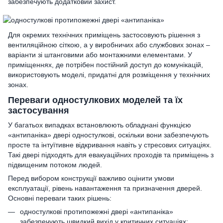
забезпечують додатковий захист.
Для окремих технічних приміщень застосовують рішення з
вентиляційною сіткою, а у виробничих або службових зонах –
варіанти зі штанговими або монтажними елементами. У
приміщеннях, де потрібен постійний доступ до комунікацій,
використовують моделі, придатні для розміщення у технічних
зонах.
Переваги одностулкових моделей та їх
застосування
У багатьох випадках встановлюють обладнані функцією
«антипаніка» двері одностулкові, оскільки вони забезпечують
просте та інтуїтивне відкривання навіть у стресових ситуаціях.
Такі двері підходять для евакуаційних проходів та приміщень з
підвищеним потоком людей.
Перед вибором конструкції важливо оцінити умови
експлуатації, рівень навантаження та призначення дверей.
Основні переваги таких рішень:
одностулкові протипожежні двері «антипаніка»
забезпечують швидкий вихід у критичних ситуаціях;