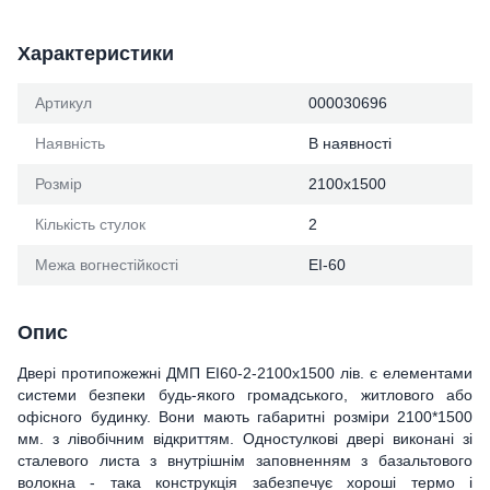
Характеристики
Артикул
000030696
Наявність
В наявності
Розмір
2100х1500
Кількість стулок
2
Межа вогнестійкості
ЕІ-60
Опис
Двері протипожежні ДМП ЕІ60-2-2100x1500 лів. є елементами
системи безпеки будь-якого громадського, житлового або
офісного будинку. Вони мають габаритні розміри 2100*1500
мм. з лівобічним відкриттям. Одностулкові двері виконані зі
сталевого листа з внутрішнім заповненням з базальтового
волокна - така конструкція забезпечує хороші термо і