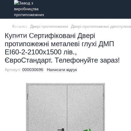
Каталог
Двері протипожежні
Двері протипожежні двостулкові
Купити Сертифіковані Двері
протипожежні металеві глухі ДМП
ЕІ60-2-2100x1500 лів.,
ЄвроСтандарт. Телефонуйте зараз!
Артикул:
000030696
Написати відгук