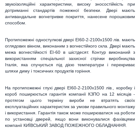
звукоізоляційні характеристики, високу зносостійкість при
дотриманні стандартів пожежної безпеки. Двері мають
антивандальне вогнетривке покриття, нанесене порошковим
способом.
Протипожежні одностулкові двері ЕІ60-2-2100x1500 лів. мають
оглядових вікном, виконаним з вогнестійкого скла. Двері мають
межа вогнестійкості ЕІ-60 в шістдесят. Контур виконаний з
використанням спеціальної захисної стрічки виробництва
Італія, яка спучується під дією температури і перекриває
шляхи диму і токсичних продуктів горіння.
На протипожежні глухі двері ЕІ60-2-2100x1500 лів., коробку і
короб поширюється гарантія компанії КЗПО на 12 місяців -
протягом цього терміну вироби не втратять своїх
експлуатаційних характеристик за умови правильного монтажу
і використання. Гарантія також може поширюватися на роботи
по установці дверей, якщо вони виконувалися фахівцями
компанії КИЇВСЬКИЙ ЗАВОД ПОЖЕЖНОГО ОБЛАДНАННЯ.