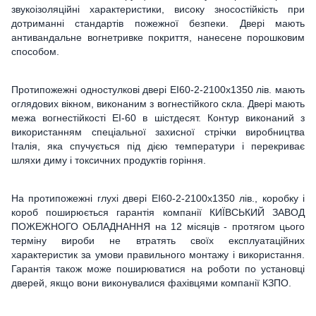
звукоізоляційні характеристики, високу зносостійкість при
дотриманні стандартів пожежної безпеки. Двері мають
антивандальне вогнетривке покриття, нанесене порошковим
способом.
Протипожежні одностулкові двері ЕІ60-2-2100x1350 лів. мають
оглядових вікном, виконаним з вогнестійкого скла. Двері мають
межа вогнестійкості ЕІ-60 в шістдесят. Контур виконаний з
використанням спеціальної захисної стрічки виробництва
Італія, яка спучується під дією температури і перекриває
шляхи диму і токсичних продуктів горіння.
На протипожежні глухі двері ЕІ60-2-2100x1350 лів., коробку і
короб поширюється гарантія компанії КИЇВСЬКИЙ ЗАВОД
ПОЖЕЖНОГО ОБЛАДНАННЯ на 12 місяців - протягом цього
терміну вироби не втратять своїх експлуатаційних
характеристик за умови правильного монтажу і використання.
Гарантія також може поширюватися на роботи по установці
дверей, якщо вони виконувалися фахівцями компанії КЗПО.