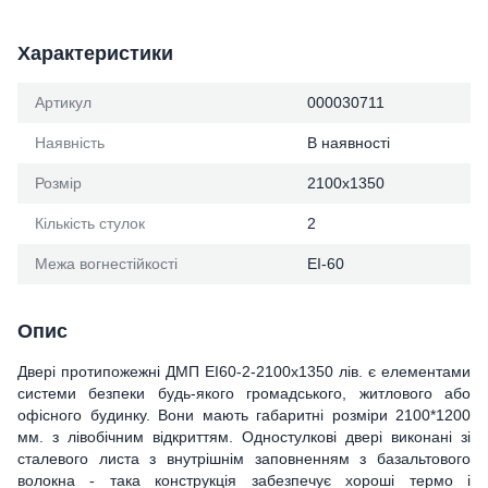
Характеристики
Артикул
000030711
Наявність
В наявності
Розмір
2100х1350
Кількість стулок
2
Межа вогнестійкості
ЕІ-60
Опис
Двері протипожежні ДМП ЕІ60-2-2100x1350 лів. є елементами
системи безпеки будь-якого громадського, житлового або
офісного будинку. Вони мають габаритні розміри 2100*1200
мм. з лівобічним відкриттям. Одностулкові двері виконані зі
сталевого листа з внутрішнім заповненням з базальтового
волокна - така конструкція забезпечує хороші термо і