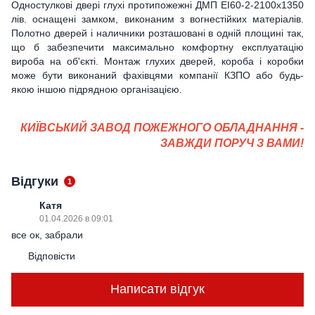
Одностулкові двері глухі протипожежні ДМП ЕІ60-2-2100x1350
лів. оснащені замком, виконаним з вогнестійких матеріалів.
Полотно дверей і наличники розташовані в одній площині так,
що б забезпечити максимально комфортну експлуатацію
вироба на об'єкті. Монтаж глухих дверей, короба і коробки
може бути виконаний фахівцями компанії КЗПО або будь-
якою іншою підрядною організацією.
КИЇВСЬКИЙ ЗАВОД ПОЖЕЖНОГО ОБЛАДНАННЯ -
ЗАВЖДИ ПОРУЧ З ВАМИ!
Відгуки
1
Катя
01.04.2026 в 09:01
все ок, забрали
Відповісти
Написати відгук