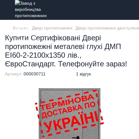
Каталог
Двері протипожежні
Двері протипожежні двостулкові
Купити Сертифіковані Двері
протипожежні металеві глухі ДМП
ЕІ60-2-2100x1350 лів.,
ЄвроСтандарт. Телефонуйте зараз!
Артикул:
000030711
1 відгук