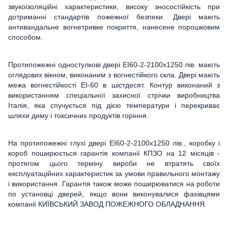
звукоізоляційні характеристики, високу зносостійкість при
дотриманні стандартів пожежної безпеки. Двері мають
антивандальне вогнетривке покриття, нанесене порошковим
способом.
Протипожежні одностулкові двері ЕІ60-2-2100x1250 лів. мають
оглядових вікном, виконаним з вогнестійкого скла. Двері мають
межа вогнестійкості ЕІ-60 в шістдесят. Контур виконаний з
використанням спеціальної захисної стрічки виробництва
Італія, яка спучується під дією температури і перекриває
шляхи диму і токсичних продуктів горіння.
На протипожежні глухі двері ЕІ60-2-2100x1250 лів., коробку і
короб поширюється гарантія компанії КПЗО на 12 місяців -
протягом цього терміну вироби не втратять своїх
експлуатаційних характеристик за умови правильного монтажу
і використання. Гарантія також може поширюватися на роботи
по установці дверей, якщо вони виконувалися фахівцями
компанії КИЇВСЬКИЙ ЗАВОД ПОЖЕЖНОГО ОБЛАДНАННЯ.