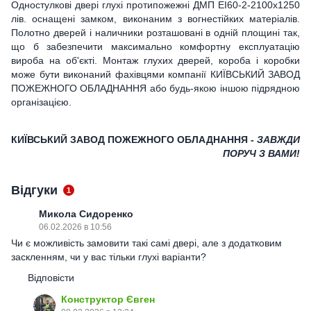
Одностулкові двері глухі протипожежні ДМП ЕІ60-2-2100x1250
лів. оснащені замком, виконаним з вогнестійких матеріалів.
Полотно дверей і наличники розташовані в одній площині так,
що б забезпечити максимально комфортну експлуатацію
вироба на об'єкті. Монтаж глухих дверей, короба і коробки
може бути виконаний фахівцями компанії КИЇВСЬКИЙ ЗАВОД
ПОЖЕЖНОГО ОБЛАДНАННЯ або будь-якою іншою підрядною
організацією.
КИЇВСЬКИЙ ЗАВОД ПОЖЕЖНОГО ОБЛАДНАННЯ
- ЗАВЖДИ
ПОРУЧ З ВАМИ!
Відгуки
1
Микола Сидоренко
06.02.2026 в 10:56
Чи є можливість замовити такі самі двері, але з додатковим
заскленням, чи у вас тільки глухі варіанти?
Відповісти
Конструктор Євген