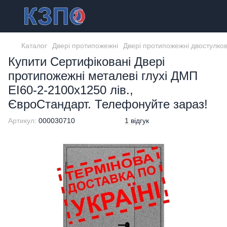
Каталог
Двері протипожежні
Двері протипожежні двостулкові
Купити Сертифіковані Двері
протипожежні металеві глухі ДМП
ЕІ60-2-2100x1250 лів.,
ЄвроСтандарт. Телефонуйте зараз!
Артикул:
000030710
1 відгук