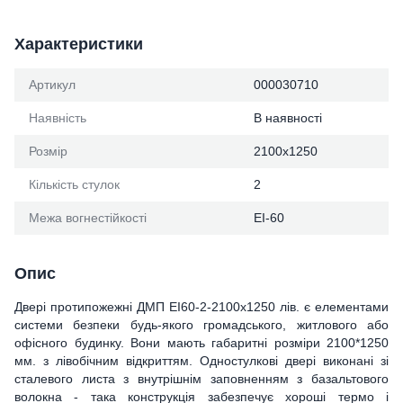
Характеристики
Артикул
000030710
Наявність
В наявності
Розмір
2100х1250
Кількість стулок
2
Межа вогнестійкості
ЕІ-60
Опис
Двері протипожежні ДМП ЕІ60-2-2100x1250 лів. є елементами
системи безпеки будь-якого громадського, житлового або
офісного будинку. Вони мають габаритні розміри 2100*1250
мм. з лівобічним відкриттям. Одностулкові двері виконані зі
сталевого листа з внутрішнім заповненням з базальтового
волокна - така конструкція забезпечує хороші термо і