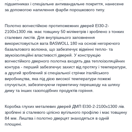
підшипниках і спеціальне антивандальне покриття, нанесене
за допомогою напилення фарби порошкового типу.
Полотно вогнестійкою протипожежних дверей ЕІ30-2-
2100х1300 лів. має товщину 50 міліметрів і зроблено з тонких
сталевих листів. Для внутрішнього заповнення
використовується вата BASWOLL 180 на основі негорючого
базальтового волокна, що забезпечує відмінні тепло- та
звукоізоляційні властивості дверей. У конструкцію
вогнестійкого дверного полотна входять два теплоізоляційних
контура - перший забезпечує захист від протягу і температури,
а другий зроблений зі спеціальної стрічки італійського
виробництва, яка під дією високої температури пожежі
спучується, забезпечуючи герметичну перешкоду на шляху
диму та інших газоподібних продуктів горіння.
Коробка глухих металевих дверей ДМП ЕІ30-2-2100х1300 лів.
зроблені зі сталевого цілісно вугільного профілю і має товщину
84 мм. Лиштва і полотно дверцят знаходяться в одній
площині.