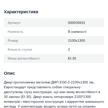
Характеристики
Артикул
000030691
Наявність
В наявності
Розмір
2100х1300
Кількість стулок
2
Межа вогнестійкості
ЕІ-30
Опис
Двері протипожежні металеві ДМП ЕІ30-2-2100х1300 лів.,
Євростандарт представляють собою спеціальну
двостулкову глуху конструкцію, що має межу вогнестійкості в
30 хвилин (EI-30). Двері мають типорозміри 2100*1300
міліметрів і лівосторонню конструкцію з відкриттям зовнішнього
вигляду. У комплектацію входять чотири петлі на опорних