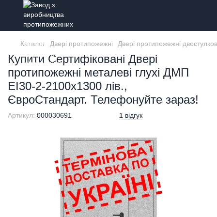
Каталог
Двері протипожежні
Двері протипожежні двостулкові
Купити Сертифіковані Двері
протипожежні металеві глухі ДМП
ЕІ30-2-2100х1300 лів.,
ЄвроСтандарт. Телефонуйте зараз!
Артикул:
000030691
1 відгук