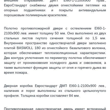
внешнее открывание. ДМП ЕІ60-1-2100х900 прав.,
ЕвроСтандарт снабжены двумя огнестойкими петлями на
опорных подшипниках и покрыты антивандальным
порошковым полимерным красителем.
Полотно противопожарной двери с остеклением ЕІ60-1-
2100х900 лев. имеет толщину 50 мм. Оно выполнено из двух
стальных листов гнутого сечения толщиной по 1,5 мм.
Внутреннее пространство одностворчатой двери заполнено
плитой BASWOLL 180 из огнестойкого базальтового волокна,
которая обеспечивает теплоизоляционные характеристики.
Два контура уплотнения по периметру полотна обеспечивают
защиту от проникновения холодного дыма и сквозняков, а
также выполняют функцию защиты от огня и горячего дыма во
время пожара.
Дверная коробка Евростандарт ДМП ЕІ60-1-2100х900 лев.,
наличник и порог выполнены из стального цельногнутого
профиля. Толщина коробки составляет 84 мм.
Противопожарная одностворчатая дверь имеет встроенный