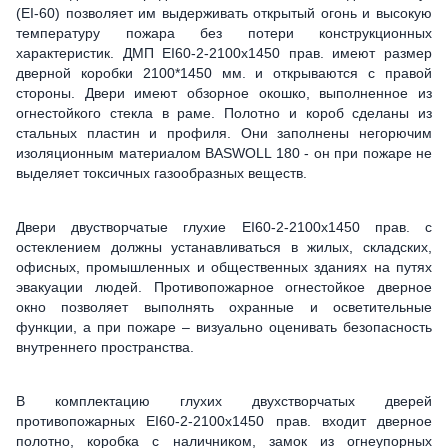
(ЕІ-60) позволяет им выдерживать открытый огонь и высокую
температуру пожара без потери конструкционных
характеристик. ДМП ЕІ60-2-2100x1450 прав. имеют размер
дверной коробки 2100*1450 мм. и открываются с правой
стороны. Двери имеют обзорное окошко, выполненное из
огнестойкого стекла в раме. Полотно и короб сделаны из
стальных пластин и профиля. Они заполнены негорючим
изоляционным материалом BASWOLL 180 - он при пожаре не
выделяет токсичных газообразных веществ.
Двери двустворчатые глухие ЕІ60-2-2100x1450 прав. с
остеклением должны устанавливаться в жилых, складских,
офисных, промышленных и общественных зданиях на путях
эвакуации людей. Противопожарное огнестойкое дверное
окно позволяет выполнять охранные и осветительные
функции, а при пожаре – визуально оценивать безопасность
внутреннего пространства.
В комплектацию глухих двухстворчатых дверей
противопожарных ЕІ60-2-2100x1450 прав. входит дверное
полотно, коробка с наличником, замок из огнеупорных