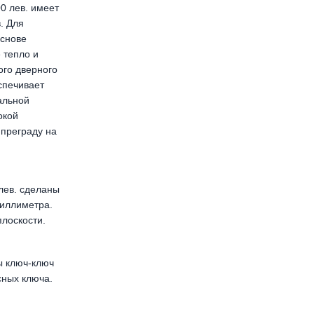
0 лев. имеет
. Для
основе
 тепло и
ого дверного
спечивает
альной
окой
 преграду на
лев. сделаны
миллиметра.
плоскости.
ы ключ-ключ
сных ключа.