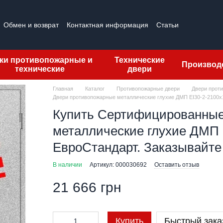
Обмен и возврат
Контактная информация
Статьи
тзывы о магазине
Лицензии
ки противопожарные и
Технические
Производ
технические
двери
Главная
Каталог
Противопожарные двери
Двери прот
Двери противопожарные металлические глухие ДМП ЕІ30-2-2100х1
Купить Сертифицированные
металлические глухие ДМП Е
ЕвроСтандарт. Заказывайте
В наличии
Артикул: 000030692
Оставить отзыв
21 666 грн
Купить
Быстрый зака