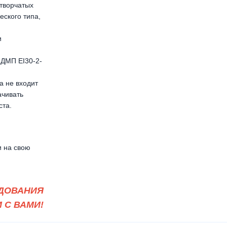
творчатых
еского типа,
и
 ДМП ЕІ30-2-
а не входит
ачивать
ста.
 на свою
ДОВАНИЯ
 С ВАМИ!