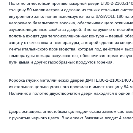
Полотно огнестойкой противопожарной двери ЕІ30-2-2100х140
толщину 50 миллиметров и сделано из тонких стальных листов
внутреннего заполнения используется вата BASWOLL 180 на 
негорючего базальтового волокна, обеспечивающего отличные
звукоизоляционные свойства дверей. В конструкцию огнестойк
полотна входят два теплоизоляционных контура – первый обе
защиту от сквозняка и температуры, а второй сделан из специ
ленты итальянского производства, которая под действием выс
температуры пожара вспучивается, обеспечивая герметичную
пути дыма и других газообразных продуктов горения.
Коробка глухих металлических дверей ДМП ЕІ30-2-2100х1400 
из стального цельно угольного профиля и имеет толщину 84 
Наличник и полотно двухстворчатой двери находятся в одной 
Дверь оснащена огнестойким цилиндрическим замком систем
с рукоятью черного цвета. В комплект Заказчика входит 4 запа