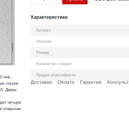
Характеристики
Артикул
Наличие
Размер
Количество створок
Предел огнестойкости
 лев.,
Доставка
Оплата
Гарантия
Консульт
ую глухую
0). Дверь
ю
одят четыре
е покрытие,