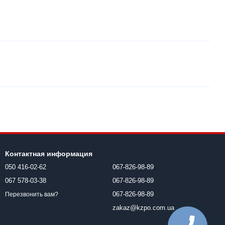
Контактная информация
050 416-02-62
067-826-98-89
067 578-03-38
067-826-98-89
067-826-98-89
Перезвонить вам?
zakaz@kzpo.com.ua