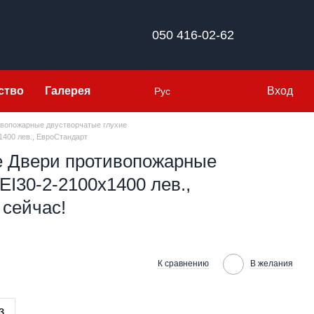
050 416-02-62
ство
Галерея
Вход
Рус
ивопожарные двустворчатые глухие
400 лев., ЕвроСтандарт
 Двери противопожарные
І30-2-2100х1400 лев.,
 сейчас!
К сравнению
В желания
з